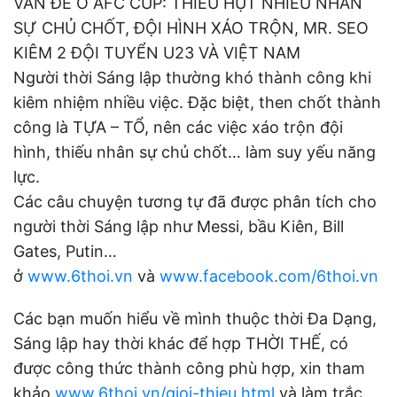
VẤN ĐỀ Ở AFC CUP: THIẾU HỤT NHIỀU NHÂN
SỰ CHỦ CHỐT, ĐỘI HÌNH XÁO TRỘN, MR. SEO
KIÊM 2 ĐỘI TUYỂN U23 VÀ VIỆT NAM
Người thời Sáng lập thường khó thành công khi
kiêm nhiệm nhiều việc. Đặc biệt, then chốt thành
công là TỰA – TỔ, nên các việc xáo trộn đội
hình, thiếu nhân sự chủ chốt… làm suy yếu năng
lực.
Các câu chuyện tương tự đã được phân tích cho
người thời Sáng lập như Messi, bầu Kiên, Bill
Gates, Putin…
ở
www.6thoi.vn
và
www.facebook.com/6thoi.vn
Các bạn muốn hiểu về mình thuộc thời Đa Dạng,
Sáng lập hay thời khác để hợp THỜI THẾ, có
được công thức thành công phù hợp, xin tham
khảo
www.6thoi.vn/gioi-thieu.html
và làm trắc