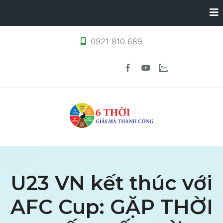
0921 810 689
U23 VN kết thúc với
AFC Cup: GẶP THỜI