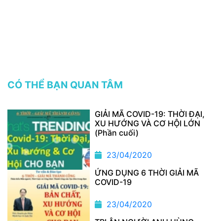
CÓ THỂ BẠN QUAN TÂM
GIẢI MÃ COVID-19: THỜI ĐẠI,
XU HƯỚNG VÀ CƠ HỘI LỚN
(Phần cuối)
23/04/2020
ỨNG DỤNG 6 THỜI GIẢI MÃ
COVID-19
23/04/2020