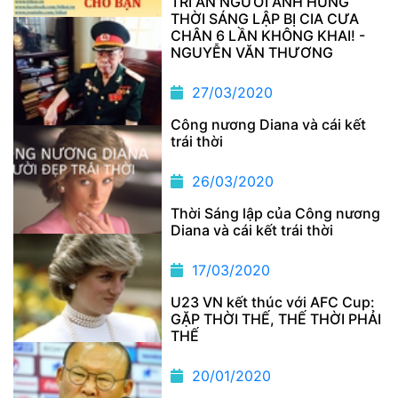
TRI ÂN NGƯỜI ANH HÙNG
THỜI SÁNG LẬP BỊ CIA CƯA
CHÂN 6 LẦN KHÔNG KHAI! -
NGUYỄN VĂN THƯƠNG
27/03/2020
Công nương Diana và cái kết
trái thời
26/03/2020
Thời Sáng lập của Công nương
Diana và cái kết trái thời
17/03/2020
U23 VN kết thúc với AFC Cup:
GẶP THỜI THẾ, THẾ THỜI PHẢI
THẾ
20/01/2020