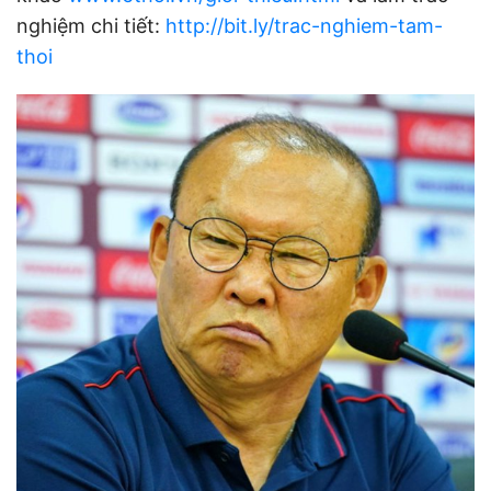
nghiệm chi tiết:
http://bit.ly/trac-nghiem-tam-
thoi