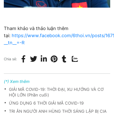
Tham khảo và thảo luận thêm
tại:
https://www.facebook.com/6thoi.vn/posts/16
__tn__=-R
Chia sẻ:
(*) Xem thêm
GIẢI MÃ COVID-19: THỜI ĐẠI, XU HƯỚNG VÀ CƠ
HỘI LỚN (Phần cuối)
ỨNG DỤNG 6 THỜI GIẢI MÃ COVID-19
TRI ÂN NGƯỜI ANH HÙNG THỜI SÁNG LẬP BỊ CIA