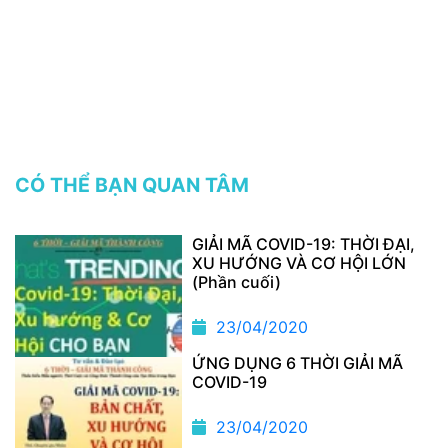
CÓ THỂ BẠN QUAN TÂM
GIẢI MÃ COVID-19: THỜI ĐẠI,
XU HƯỚNG VÀ CƠ HỘI LỚN
(Phần cuối)
23/04/2020
ỨNG DỤNG 6 THỜI GIẢI MÃ
COVID-19
23/04/2020