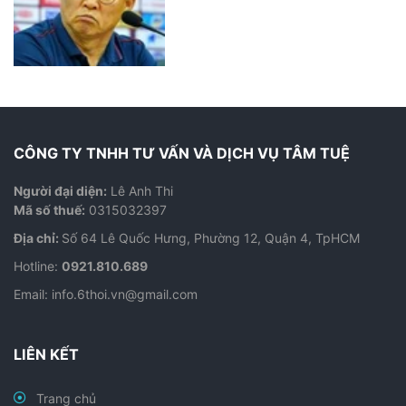
CÔNG TY TNHH TƯ VẤN VÀ DỊCH VỤ TÂM TUỆ
Người đại diện:
Lê Anh Thi
Mã số thuế:
0315032397
Địa chỉ:
Số 64 Lê Quốc Hưng, Phường 12, Quận 4, TpHCM
Hotline:
0921.810.689
Email:
info.6thoi.vn@gmail.com
LIÊN KẾT
Trang chủ