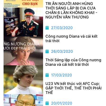
TRI ÂN NGƯỜI ANH HÙNG
THỜI SÁNG LẬP BỊ CIA CƯA
CHÂN 6 LẦN KHÔNG KHAI! -
NGUYỄN VĂN THƯƠNG
27/03/2020
Công nương Diana và cái kết
trái thời
26/03/2020
Thời Sáng lập của Công nương
Diana và cái kết trái thời
17/03/2020
U23 VN kết thúc với AFC Cup:
GẶP THỜI THẾ, THẾ THỜI PHẢI
THẾ
20/01/2020