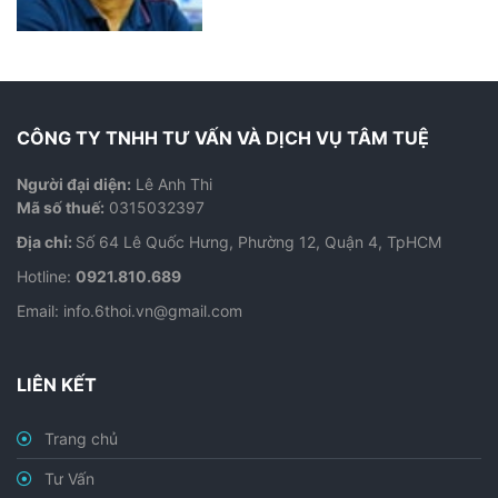
CÔNG TY TNHH TƯ VẤN VÀ DỊCH VỤ TÂM TUỆ
Người đại diện:
Lê Anh Thi
Mã số thuế:
0315032397
Địa chỉ:
Số 64 Lê Quốc Hưng, Phường 12, Quận 4, TpHCM
Hotline:
0921.810.689
Email:
info.6thoi.vn@gmail.com
LIÊN KẾT
Trang chủ
Tư Vấn