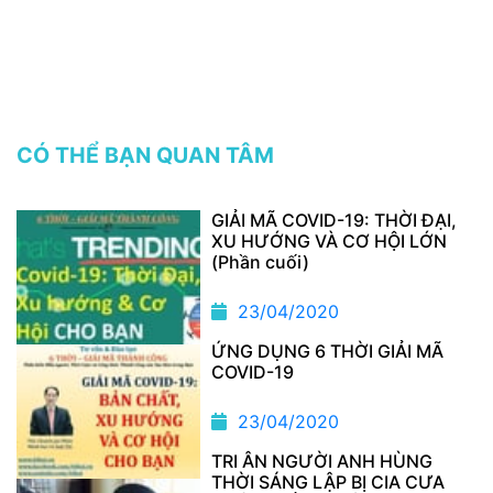
CÓ THỂ BẠN QUAN TÂM
GIẢI MÃ COVID-19: THỜI ĐẠI,
XU HƯỚNG VÀ CƠ HỘI LỚN
(Phần cuối)
23/04/2020
ỨNG DỤNG 6 THỜI GIẢI MÃ
COVID-19
23/04/2020
TRI ÂN NGƯỜI ANH HÙNG
THỜI SÁNG LẬP BỊ CIA CƯA